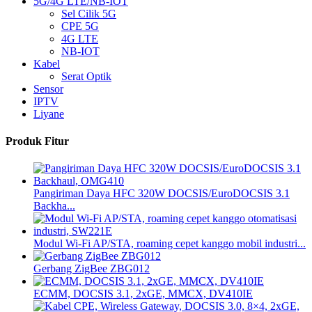
5G/4G LTE/NB-IOT
Sel Cilik 5G
CPE 5G
4G LTE
NB-IOT
Kabel
Serat Optik
Sensor
IPTV
Liyane
Produk Fitur
Pangiriman Daya HFC 320W DOCSIS/EuroDOCSIS 3.1
Backha...
Modul Wi-Fi AP/STA, roaming cepet kanggo mobil industri...
Gerbang ZigBee ZBG012
ECMM, DOCSIS 3.1, 2xGE, MMCX, DV410IE