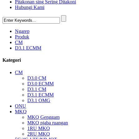
Pitakonan sing Sering Ditakoni
Hubungi Kami
Ngarep
Produk
CM
D3.1 ECMM
Kategori
CM
D3.0 CM
D3.0 ECMM
D3.1 CM
D3.1 ECMM
D3.1 OMG
ONU
MKQ
MKQ Genggam
MKQ njaba ruangan
1RU MKQ
2RU MKQ