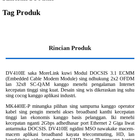
Tag Produk
Rincian Produk
DV410IE saka MoreLink kuwi Modul DOCSIS 3.1 ECMM
(Embedded Cable Modem Module) sing ndhukung 2x2 OFDM
lan 32x8 SC-QAM kanggo menehi pengalaman Internet
kecepatan tinggi sing kuat. Desain sing wis dikeraskan ing suhu
sing cocog kanggo aplikasi industri.
MK440IE-P minangka pilihan sing sampurna kanggo operator
kabel sing pengin menehi akses broadband kanthi kecepatan
tinggi lan ekonomis kanggo basis pelanggan. Iki menehi
kecepatan nganti 2Gbps adhedhasar port Ethernet 2 Giga liwat
antarmuka DOCSIS. DV410IE ngidini MSO nawakake macem-
macem aplikasi broadband kayata telecommuting, HD, lan
konektivitas video on demand UHD liwat IP menyang kantor