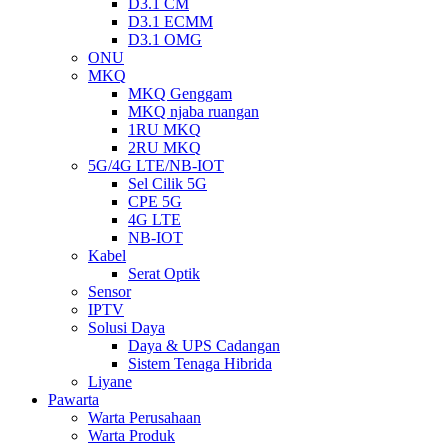
D3.1 CM
D3.1 ECMM
D3.1 OMG
ONU
MKQ
MKQ Genggam
MKQ njaba ruangan
1RU MKQ
2RU MKQ
5G/4G LTE/NB-IOT
Sel Cilik 5G
CPE 5G
4G LTE
NB-IOT
Kabel
Serat Optik
Sensor
IPTV
Solusi Daya
Daya & UPS Cadangan
Sistem Tenaga Hibrida
Liyane
Pawarta
Warta Perusahaan
Warta Produk