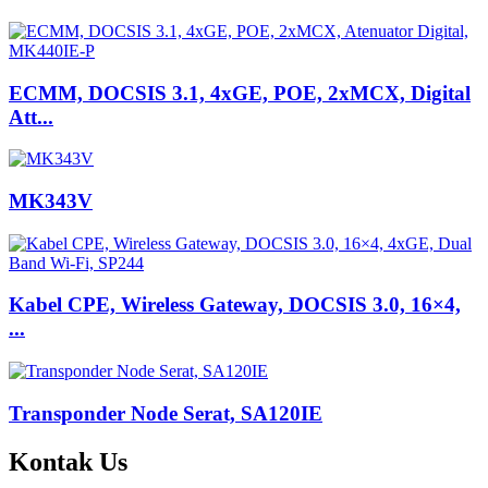
ECMM, DOCSIS 3.1, 4xGE, POE, 2xMCX, Digital
Att...
MK343V
Kabel CPE, Wireless Gateway, DOCSIS 3.0, 16×4,
...
Transponder Node Serat, SA120IE
Kontak
Us