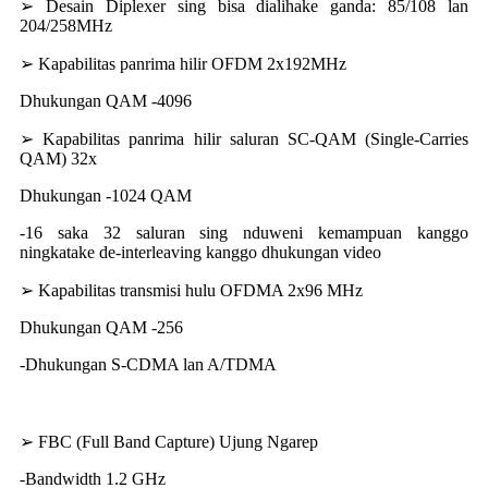
➢ Desain Diplexer sing bisa dialihake ganda: 85/108 lan
204/258MHz
➢ Kapabilitas panrima hilir OFDM 2x192MHz
Dhukungan QAM -4096
➢ Kapabilitas panrima hilir saluran SC-QAM (Single-Carries
QAM) 32x
Dhukungan -1024 QAM
-16 saka 32 saluran sing nduweni kemampuan kanggo
ningkatake de-interleaving kanggo dhukungan video
➢ Kapabilitas transmisi hulu OFDMA 2x96 MHz
Dhukungan QAM -256
-Dhukungan S-CDMA lan A/TDMA
➢ FBC (Full Band Capture) Ujung Ngarep
-Bandwidth 1.2 GHz