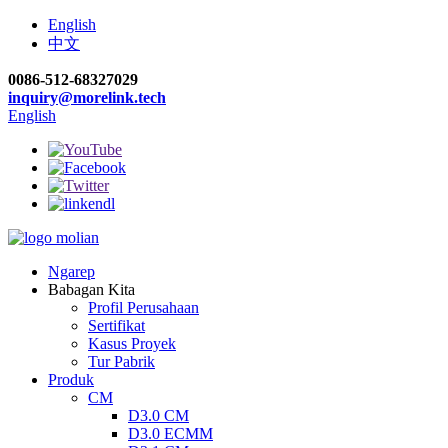
English
中文
0086-512-68327029
inquiry@morelink.tech
English
Ngarep
Babagan Kita
Profil Perusahaan
Sertifikat
Kasus Proyek
Tur Pabrik
Produk
CM
D3.0 CM
D3.0 ECMM