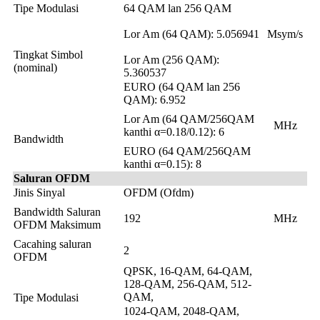
Tipe Modulasi
64 QAM lan 256 QAM
Lor Am (64 QAM): 5.056941
Msym/s
Tingkat Simbol
Lor Am (256 QAM):
(nominal)
5.360537
EURO (64 QAM lan 256
QAM): 6.952
Lor Am (64 QAM/256QAM
MHz
kanthi α=0.18/0.12): 6
Bandwidth
EURO (64 QAM/256QAM
kanthi α=0.15): 8
Saluran OFDM
Jinis Sinyal
OFDM (Ofdm)
Bandwidth Saluran
192
MHz
OFDM Maksimum
Cacahing saluran
2
OFDM
QPSK, 16-QAM, 64-QAM,
128-QAM, 256-QAM, 512-
QAM,
Tipe Modulasi
1024-QAM, 2048-QAM,