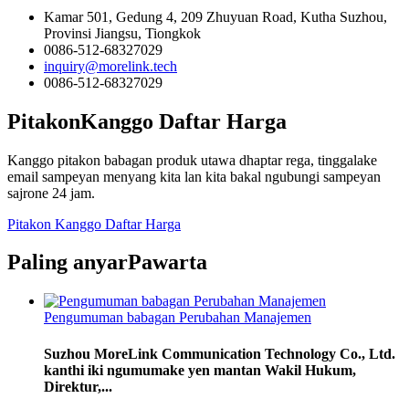
Kamar 501, Gedung 4, 209 Zhuyuan Road, Kutha Suzhou,
Provinsi Jiangsu, Tiongkok
0086-512-68327029
inquiry@morelink.tech
0086-512-68327029
Pitakon
Kanggo Daftar Harga
Kanggo pitakon babagan produk utawa dhaptar rega, tinggalake
email sampeyan menyang kita lan kita bakal ngubungi sampeyan
sajrone 24 jam.
Pitakon Kanggo Daftar Harga
Paling anyar
Pawarta
Pengumuman babagan Perubahan Manajemen
Suzhou MoreLink Communication Technology Co., Ltd.
kanthi iki ngumumake yen mantan Wakil Hukum,
Direktur,...