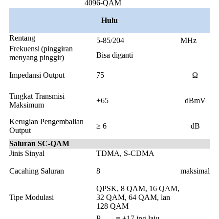
4096-QAM
Hulu
Rentang
5-85/204
MHz
Frekuensi
(pinggiran
Bisa diganti
menyang pinggir)
Impedansi Output
75
Ω
Tingkat Transmisi
+65
dBmV
Maksimum
Kerugian Pengembalian
≥ 6
dB
Output
Saluran SC-QAM
Jinis Sinyal
TDMA, S-CDMA
Cacahing Saluran
8
maksimal
QPSK, 8 QAM, 16 QAM,
Tipe Modulasi
32 QAM, 64 QAM, lan
128 QAM
P
= +17 ing laju