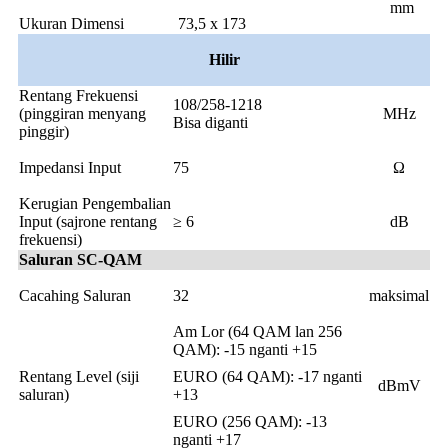
mm
Ukuran Dimensi
73,5 x 173
Hilir
Rentang Frekuensi
108/258-1218
(pinggiran menyang
MHz
Bisa diganti
pinggir)
Impedansi Input
75
Ω
Kerugian Pengembalian
Input (sajrone rentang
≥ 6
dB
frekuensi)
Saluran SC-QAM
Cacahing Saluran
32
maksimal
Am Lor (64 QAM lan 256
QAM): -15 nganti +15
Rentang Level (siji
EURO (64 QAM): -17 nganti
dBmV
saluran)
+13
EURO (256 QAM): -13
nganti +17