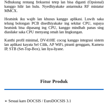
Ndhukung rentang frekuensi tetep lan bisa diganti (Opsional)
kanggo hilir lan hulu. Nyedhiyakake antarmuka RF miniatur
MMCX.
Heatsink iku wajib lan khusus kanggo aplikasi. Luwih saka
telung bolongan PCB disedhiyakake ing sekitar CPU, supaya
heatsink bisa dipasang ing CPU, kanggo mindhah panas sing
diasilake saka CPU menyang omah lan lingkungan.
Kanthi profil minimal, DV410IE cocog kanggo integrasi sistem
lan aplikasi kayata Sel Cilik, AP WiFi, piranti genggam, Kamera
IP, STB (Set-Top-Box), lan liya-liyane.
Fitur Produk
➢ Sesuai karo DOCSIS / EuroDOCSIS 3.1