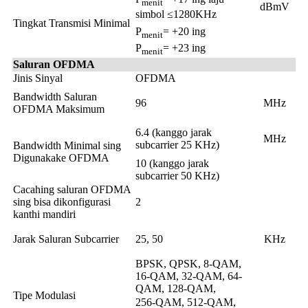
menit
dBmV
simbol ≤1280KHz
Tingkat Transmisi Minimal
P
= +20 ing
menit
P
= +23 ing
menit
Saluran OFDMA
Jinis Sinyal
OFDMA
Bandwidth Saluran
96
MHz
OFDMA Maksimum
6.4 (kanggo jarak
MHz
subcarrier 25 KHz)
Bandwidth Minimal sing
Digunakake OFDMA
10 (kanggo jarak
subcarrier 50 KHz)
Cacahing saluran OFDMA
sing bisa dikonfigurasi
2
kanthi mandiri
Jarak Saluran Subcarrier
25, 50
KHz
BPSK, QPSK, 8-QAM,
16-QAM, 32-QAM, 64-
QAM, 128-QAM,
Tipe Modulasi
256-QAM, 512-QAM,