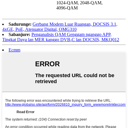
1024-QAM, 2048-QAM,
4096-QAM
Sadurunge:
Gerbang Modem Luar Ruangan, DOCSIS 3.1,
4xGE, PoE, Atenuator Digital, OMG310
Sabanjure:
Penganalisis QAM Genggam nganggo APP,
Tingkat Daya lan MER kanggo DVB-C lan DOCSIS, MKQ012
Ecmm